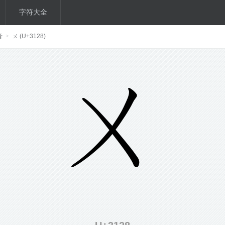
字符大全
音
>
ㄨ (U+3128)
ㄨ