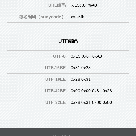
URL编码
%E3%84%A8
域名编码（punycode）
xn--5fk
UTF编码
UTF-8
0xE3 0x84 0xA8
UTF-16BE
0x31 0x28
UTF-16LE
0x28 0x31
UTF-32BE
0x00 0x00 0x31 0x28
UTF-32LE
0x28 0x31 0x00 0x00