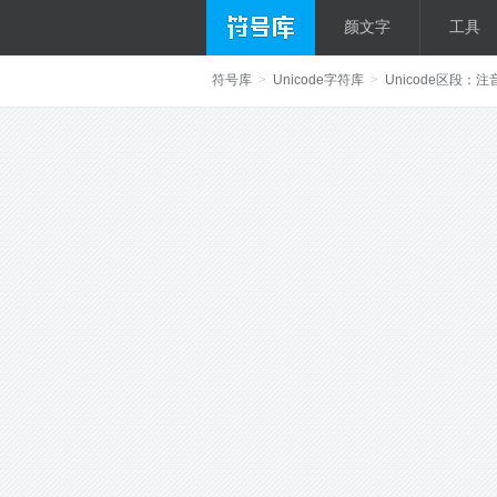
颜文字
工具
符号库
>
Unicode字符库
>
Unicode区段：注