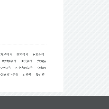
立方米符号
英寸符号
双箭头符
绝对值符号
加元符号
六角括
八卦符号
四个点的符号
分米的
号怎么打？无穷
心符号
爱心符