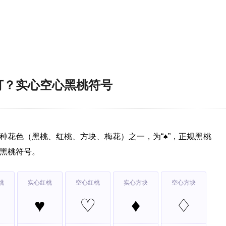
打？实心空心黑桃符号
种花色（黑桃、红桃、方块、梅花）之一，为“♠”，正规黑桃
黑桃符号。
桃
实心红桃
空心红桃
实心方块
空心方块
♥
♡
♦
♢