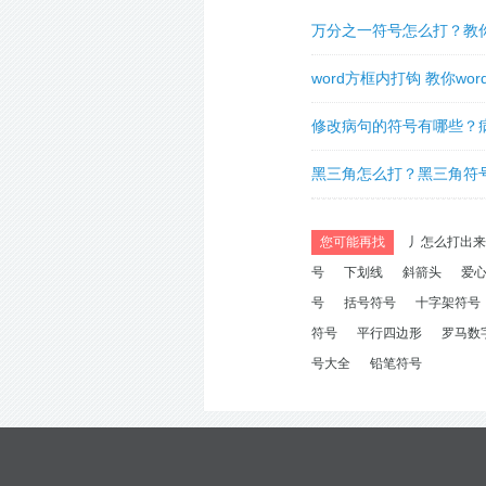
万分之一符号怎么打？教
word方框内打钩 教你wo
钩号的方法
修改病句的符号有哪些？
法及画法大全
黑三角怎么打？黑三角符
您可能再找
丿怎么打出来
号
下划线
斜箭头
爱
号
括号符号
十字架符号
符号
平行四边形
罗马数
号大全
铅笔符号