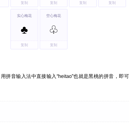
复制
复制
复制
复制
实心梅花
空心梅花
♣
♧
复制
复制
拼音输入法中直接输入“heitao”也就是黑桃的拼音，即可