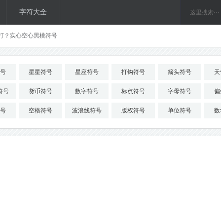
字符大全
打？实心空心黑桃符号
号
星星符号
星座符号
打钩符号
箭头符号
天
符号
货币符号
数字符号
标点符号
字母符号
偏
号
空格符号
波浪线符号
版权符号
单位符号
数