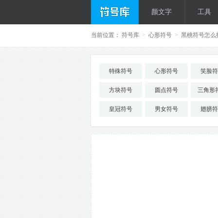
颜文字
工具
当前位置：
符号库
>
心形符号
>
黑桃符号怎么
特殊符号
心形符号
笑脸符
方块符号
圆点符号
三角形
皇冠符号
男女符号
翅膀符