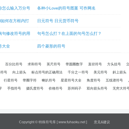
你怎么输入万分号
各种小Love的符号图案 可作网名
rd如何在方框内打
日元符号 日元货币符号
病句修改符号的用
句号怎么打？在上面的句号怎么打？
号大全
四个菱形的符号
百分比符号
求和符号
英尺符号
带圆圈数字
直径符号
方头括号
心符号
向上箭头
标点符号的正确用法
千分之一符号
美元符号
斜上箭头
行星符号
带圈字符
喇叭符号
星星符号大全
角度符号
五线谱符号
字
手指符号
摄氏度符号
价格符号
苏州码子
双向箭头符号
无穷大符
Copyright ©
特殊符号库
[ www.fuhaoku.net ]
意见&建议