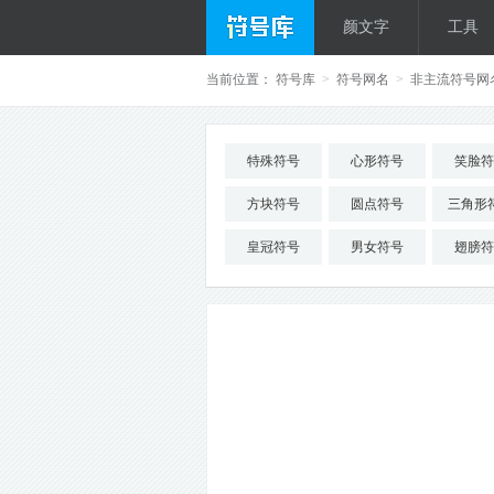
颜文字
工具
当前位置：
符号库
>
符号网名
>
非主流符号网
特殊符号
心形符号
笑脸符
方块符号
圆点符号
三角形
皇冠符号
男女符号
翅膀符