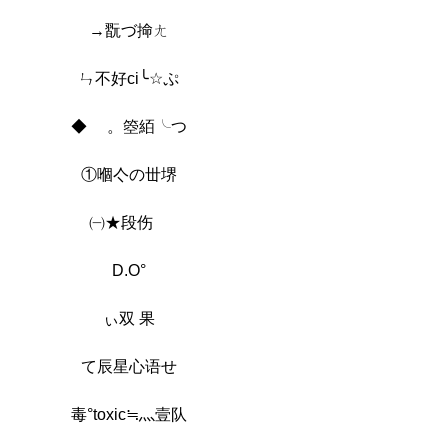
→翫づ掵ㄤ
ㄣ不好ci╰☆ぷ
◆ ゞ。箜絔╰つ
①嗰亽の丗堺
㈠★段伤ゞ
D.O°
ぃ双 果
て辰星心语せ
毒°toxic≒灬壹队