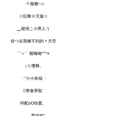
ゞ╃薇糖~☆
☆狂舞※天璇☆
▁倔强こ小男人う
你つ在我够不到的々天空
﹌○﹋ 喔嗨呦^ˇ^≡
（り璎释。
╰°小小幸福╰
學會爭取ˉ
吥配oO你愛。
____黑丝控°