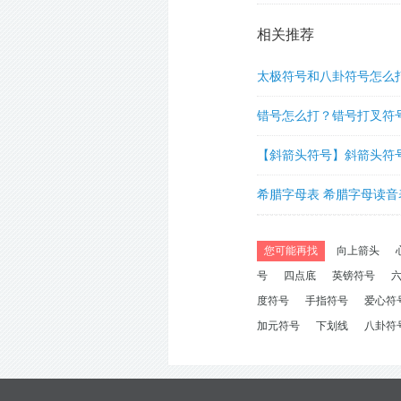
相关推荐
太极符号和八卦符号怎么
错号怎么打？错号打叉符
【斜箭头符号】斜箭头符
怎么打的快速输入方法
希腊字母表 希腊字母读音
的读法发音
您可能再找
向上箭头
号
四点底
英镑符号
度符号
手指符号
爱心符
加元符号
下划线
八卦符