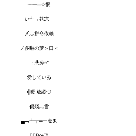
┈━═☆恨
い╃→苍凉ゝ
〆灬拼命依赖
ノ多啦の梦＞口＜
：悲凉≈”
爱していゐ
╣暖 放縱づ
傷殘灬雪
▄︻┻┳═一魔鬼
︷Boy℡