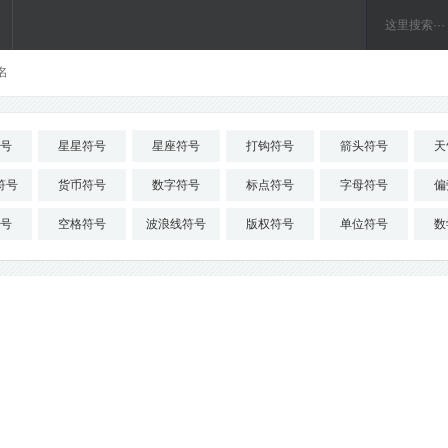
名
号
星星符号
星座符号
打钩符号
箭头符号
天
符号
货币符号
数字符号
标点符号
字母符号
偏
号
空格符号
波浪线符号
版权符号
单位符号
数