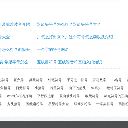
打及标准读音介绍
双箭头符号怎么打？双箭头符号大全
号大全
丿怎么打出来？丿这个符号怎么读以及介绍
号怎么打？斜箭头
一个字的符号网名
表 希腊字母怎么
五线谱符号 五线谱音符基础入门知识
心符号
正负号
英尺符号
铅笔符号
千分之一符号
罗马数字
书名号
六角括号
日元符号
小括号
行星符号
向下的箭头
斜箭头
绝对值符号
号
word方框内打钩
平行四边形
双向箭头符号
欧元符号
标点符号的正确
号
方头括号
五线谱符号
星星符号大全
双箭头符号
十字架符号
男性