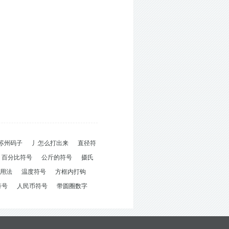
苏州码子
丿怎么打出来
直径符
百分比符号
公斤的符号
摄氏
用法
温度符号
方框内打钩
符号
人民币符号
带圆圈数字