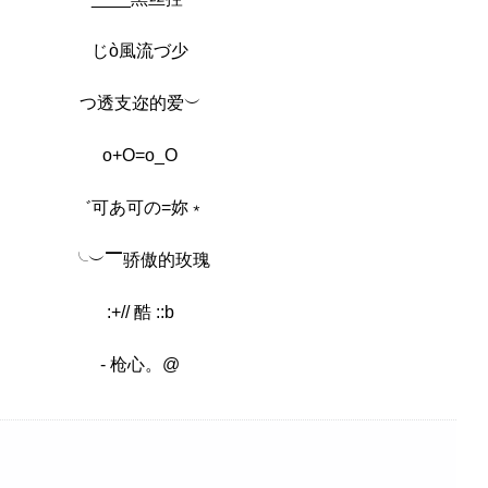
じò風流づ少
つ透支迩的爱︶
o+O=o_O
゛可あ可の=妳﹡
╰︶▔骄傲的玫瑰
:+// 酷 ::b
- 枪心。@