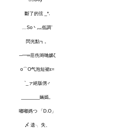
斷了的弦 _*.
﹏So丶灬低調ˉ
閃光點┓。
─━═蕜伤溡哋嫒ζ
o⌒О气泡短裙ε=
`_ァ絕版侽♂
_______婳嫣。
嘟嘟媽つ 「D.O」
〆 遗╮ 失、