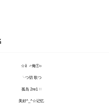
名
☆礻♂俺①○
╰つ切 歌つ
孤岛 2re1 ∷
美好^_^☆记忆