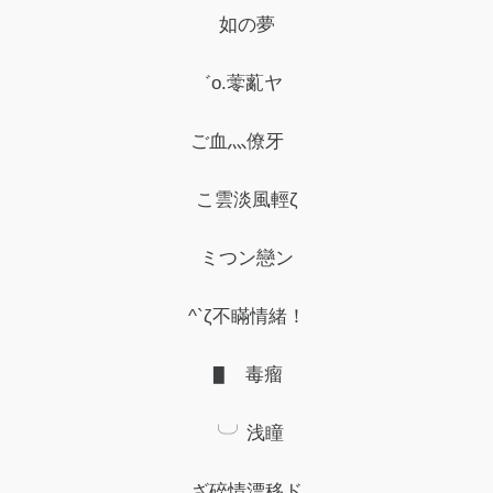
如の夢
゛o.蕶薍ヤゞ
ご血灬僚牙ゞ
こ雲淡風輕ζ
ミつン戀ン
^`ζ不瞞情緒！
▋ 毒瘤
╰╯浅瞳
ざ碎情漂移ド