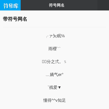
符号网名
带符号网名
╭ァ夨眠℅
雨櫻﹋
３分之弍。﹪
﹏嬌气er°
`残爱▼
懂得^^v知足