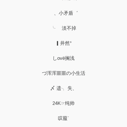
ゝ、小矛盾゛
╰ゝ 淡不掉
▎井然°
しovё搁浅
づ浑浑噩噩の小生活
〆 遗╮ 失、
24K☞纯帅
叹菔ˊ