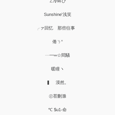
∠冷眸ぴ
Sunshine‵浅笑
╭ァ回忆ゝ那些往事ゞ
倦ㄋ°
┈━═☆悶騷
暖瞳ヽ
▍ 漠然。
㊣茬刪滁
℃ $u1-命