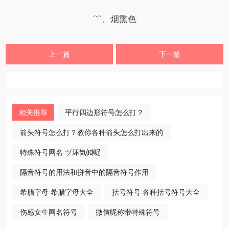
﹌、烟熏色
上一篇
下一篇
相关推荐
平行四边形符号怎么打？
箭头符号怎么打？教你各种箭头怎么打出来的
特殊符号网名 ヅ坏気⑽哫
隔音符号的用法和拼音中的隔音符号作用
希腊字母 希腊字母大全
括号符号 各种括号符号大全
伤感女生网名符号
微信昵称带特殊符号