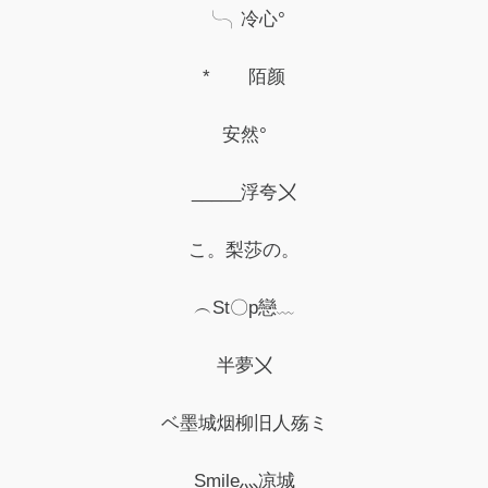
╰╮冷心°
* 陌颜
安然°
_____浮夸〤
こ。梨莎の。
︵St〇p戀﹏
半夢〤
ベ墨城烟柳旧人殇ミ
Smile灬凉城