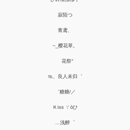
寂陌つ
青鸢、
~_樱花草。
ゞ花祭°
℡、良人未归゛
゛糖糖/／
Ｋiss ㄚòひ
﹏浅醉゜