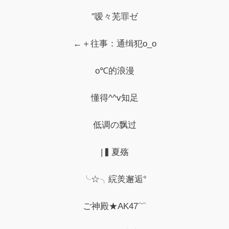
″嗳々芜罪ゼ
←＋往事：通缉犯o_o
o℃的浪漫
懂得^^v知足
低调の飘过
|▍夏殇
╰☆╮綄羙邂逅°
ご神殿★AK47﹌