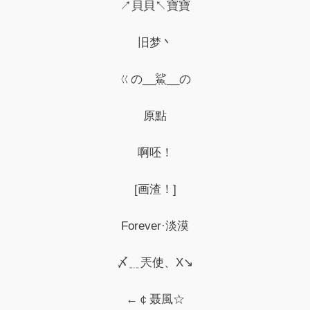
↗貝貝↖寶寶
旧梦丶
ㄍの__鯊__の
原點
啊呸！
[画渣！]
Forever·淡漠
〆﹎兲使、X↘
←￠聂風☆