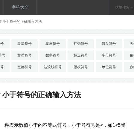
字符大全
？小于符号的正确输入方法
号
星星符号
星座符号
打钩符号
箭头符号
天
符号
货币符号
数字符号
标点符号
字母符号
偏
号
空格符号
波浪线符号
版权符号
单位符号
数
？小于符号的正确输入方法
一种表示数值小于的不等式符号，小于号符号是<，如1<5就