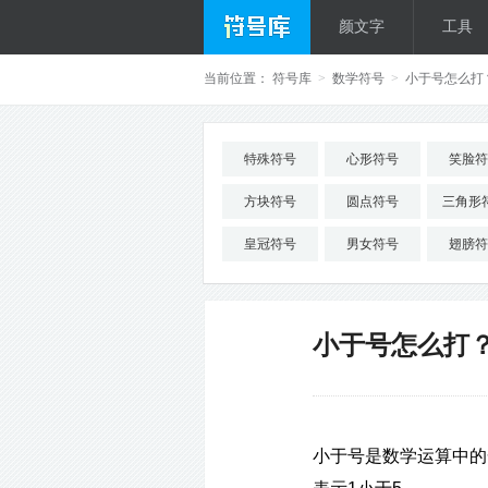
颜文字
工具
当前位置：
符号库
>
数学符号
>
小于号怎么打
特殊符号
心形符号
笑脸符
方块符号
圆点符号
三角形
皇冠符号
男女符号
翅膀符
小于号怎么打
小于号是数学运算中的