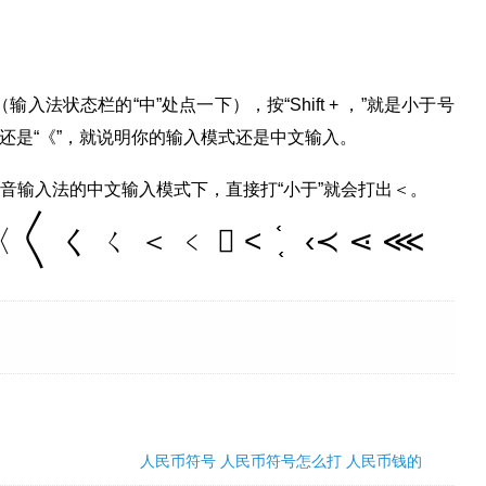
入法状态栏的“中”处点一下），按“Shift + ，”就是小于号
还是“《”，就说明你的输入模式还是中文输入。
拼音输入法的中文输入模式下，直接打“小于”就会打出＜。
 〱 く ㄑ ＜ ﹤  ˂ ֫ ֚ ‹≺ ⋖ ⋘
人民币符号 人民币符号怎么打 人民币钱的