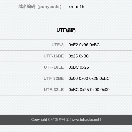
域名编码（punycode）
xn--m1h
UTF编码
UTF-8
0xE2 0x96 0xBC
UTF-16BE
0x25 0xBC
UTF-16LE
0xBC 0x25
UTF-32BE
0x00 0x00 0x25 0xBC
UTF-32LE
0xBC 0x25 0x00 0x00
Copyright ©
特殊符号库
[ www.fuhaoku.net ]