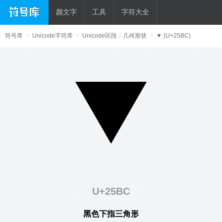
颜文字
工具
字符大全
符号库
>
Unicode字符库
>
Unicode区段：几何形状
>
▼ (U+25BC)
▼
U+25BC
黑色下指三角形