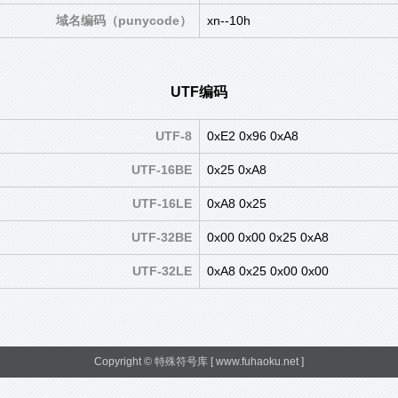
域名编码（punycode）
xn--10h
UTF编码
UTF-8
0xE2 0x96 0xA8
UTF-16BE
0x25 0xA8
UTF-16LE
0xA8 0x25
UTF-32BE
0x00 0x00 0x25 0xA8
UTF-32LE
0xA8 0x25 0x00 0x00
Copyright ©
特殊符号库
[ www.fuhaoku.net ]