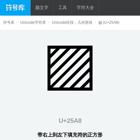
颜文字
工具
字符大全
符号库
>
Unicode字符库
>
Unicode区段：几何形状
>
▨ (U+25A8)
▨
U+25A8
带右上到左下填充符的正方形