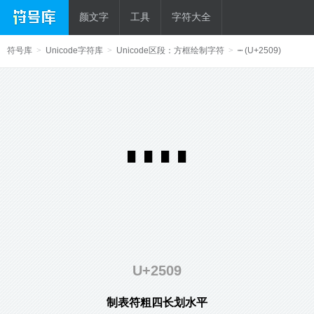
颜文字
工具
字符大全
符号库
>
Unicode字符库
>
Unicode区段：方框绘制字符
>
┉ (U+2509)
┉
U+2509
制表符粗四长划水平