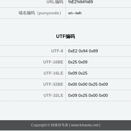
URL编码
%E2%94%89
域名编码（punycode）
xn--iwh
UTF编码
UTF-8
0xE2 0x94 0x89
UTF-16BE
0x25 0x09
UTF-16LE
0x09 0x25
UTF-32BE
0x00 0x00 0x25 0x09
UTF-32LE
0x09 0x25 0x00 0x00
Copyright ©
特殊符号库
[ www.fuhaoku.net ]