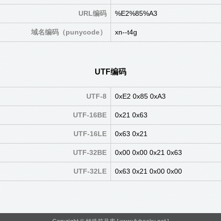
URL编码
%E2%85%A3
域名编码（punycode）
xn--t4g
UTF编码
UTF-8
0xE2 0x85 0xA3
UTF-16BE
0x21 0x63
UTF-16LE
0x63 0x21
UTF-32BE
0x00 0x00 0x21 0x63
UTF-32LE
0x63 0x21 0x00 0x00